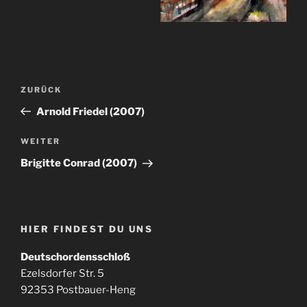
Beitragsnavigation
Vorheriger
ZURÜCK
Beitrag
Arnold Friedel (2007)
Nächster
WEITER
Beitrag
Brigitte Conrad (2007)
HIER FINDEST DU UNS
Deutschordensschloß
Ezelsdorfer Str. 5
92353 Postbauer-Heng