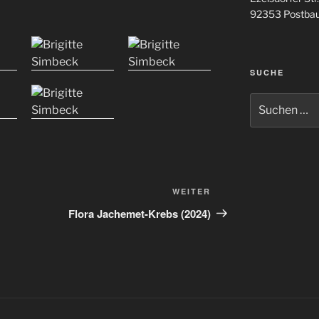
92353 Postba
SUCHE
Suchen
nach:
Nächster
WEITER
Beitrag
Flora Jachemet-Krebs (2024)