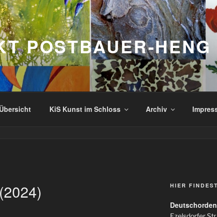
KT POSTBAUER-HENG
Übersicht
KiS Kunst im Schloss
Archiv
Impres
 (2024)
HIER FINDES
Deutschorden
Ezelsdorfer Str.