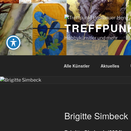
Zum
Inhalt
springen
TREFFPUN
Hobbykünstler und mehr
Alle Künstler
Aktuelles
Brigitte Simbeck