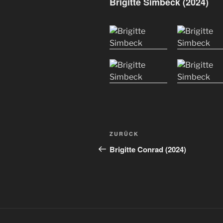
Brigitte Simbeck (2024)
Beitragsnavigation
Vorheriger
ZURÜCK
Beitrag
Brigitte Conrad (2024)