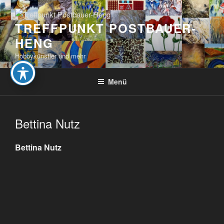
Zum
Inhalt
TREFFPUNKT POSTBAUER-
springen
HENG
Hobbykünstler und mehr
Menü
Bettina Nutz
Bettina Nutz