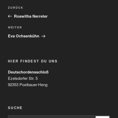
Beitragsnavigation
Vorheriger
ZURÜCK
Beitrag
Roswitha Nerreter
Nächster
WEITER
Beitrag
Eva Ochsenkühn
HIER FINDEST DU UNS
Deutschordensschloß
Ezelsdorfer Str. 5
92353 Postbauer-Heng
SUCHE