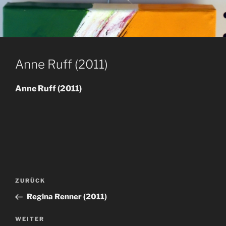
Anne Ruff (2011)
Anne Ruff (2011)
Beitragsnavigation
Vorheriger
ZURÜCK
Beitrag
Regina Renner (2011)
Nächster
WEITER