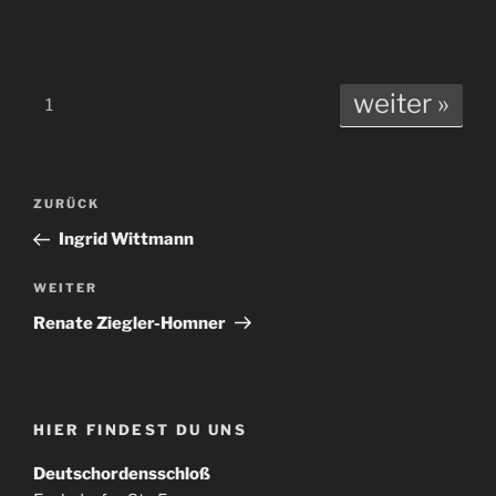
weiter »
1
Beitragsnavigation
Vorheriger
ZURÜCK
Beitrag
Ingrid Wittmann
Nächster
WEITER
Beitrag
Renate Ziegler-Homner
HIER FINDEST DU UNS
Deutschordensschloß