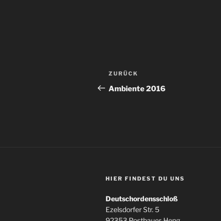
Beitragsnavigation
Vorheriger
ZURÜCK
Beitrag
Ambiente 2016
HIER FINDEST DU UNS
Deutschordensschloß
Ezelsdorfer Str. 5
92353 Postbauer-Heng