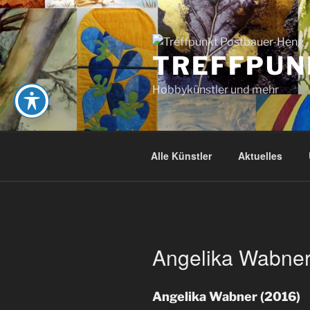
Zum
Inhalt
springen
TREFFPUN
Hobbykünstler und mehr
Alle Künstler
Aktuelles
Angelika Wabner
Angelika Wabner (2016)