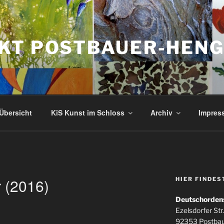
KT POSTBAUER-HEN
Übersicht
KiS Kunst im Schloss
Archiv
Impres
 (2016)
HIER FINDES
Deutschorden
Ezelsdorfer Str.
92353 Postba