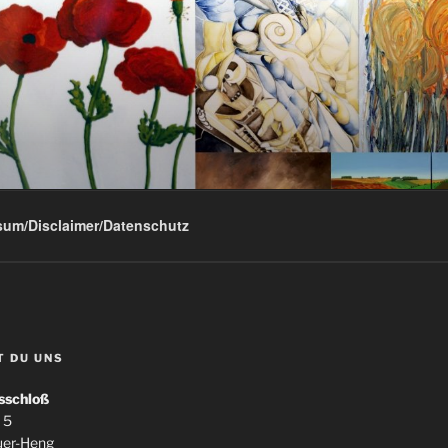
G
sum/Disclaimer/Datenschutz
T DU UNS
sschloß
 5
uer-Heng