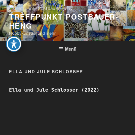
Zum
Inhalt
TREFFPUNKT POSTBAUER-
springen
HENG
Hobbykünstler und mehr
Menü
ELLA UND JULE SCHLOSSER
Ella und Jule Schlosser (2022)