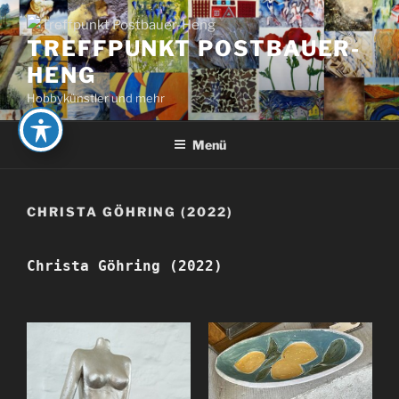
Zum
Inhalt
TREFFPUNKT POSTBAUER-
springen
HENG
Hobbykünstler und mehr
Menü
CHRISTA GÖHRING (2022)
Christa Göhring (2022)