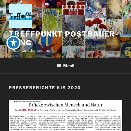
Zum
Inhalt
springen
TREFFPUNKT POSTBAUER-
HENG
Hobbykünstler und mehr
Menü
PRESSEBERICHTE KIS 2020