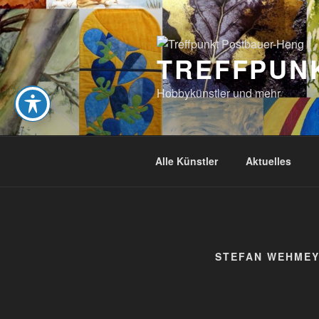
Zum
Inhalt
springen
TREFFPUN
Hobbykünstler und mehr
Alle Künstler
Aktuelles
STEFAN WEHMEYE