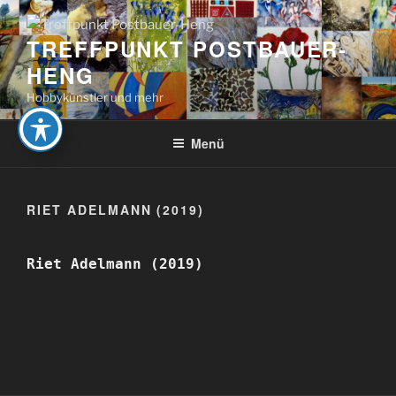
Zum
Inhalt
TREFFPUNKT POSTBAUER-
springen
HENG
Hobbykünstler und mehr
Menü
RIET ADELMANN (2019)
Riet Adelmann (2019)