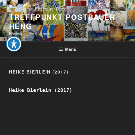
Zum
Inhalt
TREFFPUNKT POSTBAUER-
springen
HENG
Hobbykünstler und mehr
Menü
HEIKE BIERLEIN (2017)
Heike Bierlein (2017)