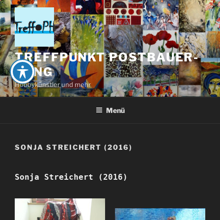
Zum
Inhalt
springen
TREFFPUNKT POSTBAUER-
HENG
Hobbykünstler und mehr
Menü
SONJA STREICHERT (2016)
Sonja Streichert (2016)