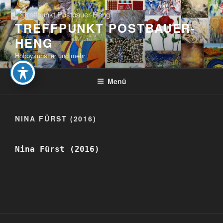
Zum
Inhalt
TREFFPUNKT POSTBAUER-
springen
HENG
Hobbykünstler und mehr
Menü
NINA FÜRST (2016)
Nina Fürst (2016)