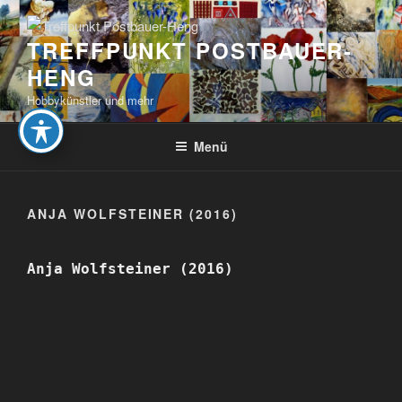
Zum
Inhalt
TREFFPUNKT POSTBAUER-
springen
HENG
Hobbykünstler und mehr
Menü
ANJA WOLFSTEINER (2016)
Anja Wolfsteiner (2016)