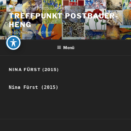
Zum
Inhalt
TREFFPUNKT POSTBAUER-
springen
HENG
Hobbykünstler und mehr
Menü
NINA FÜRST (2015)
Nina Fürst (2015)