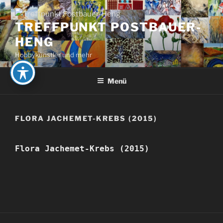
Zum
Inhalt
TREFFPUNKT POSTBAUER-
springen
HENG
Hobbykünstler und mehr
Menü
FLORA JACHEMET-KREBS (2015)
Flora Jachemet-Krebs (2015)