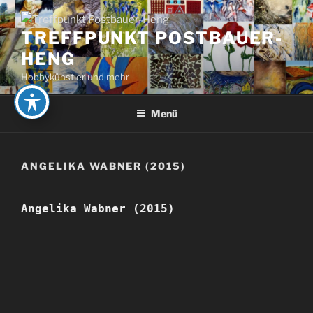
Zum
Inhalt
TREFFPUNKT POSTBAUER-
springen
HENG
Hobbykünstler und mehr
Menü
ANGELIKA WABNER (2015)
Angelika Wabner (2015)