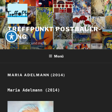
Zum
Inhalt
springen
TREFFPUNKT POSTBAUER-
HENG
Hobbykünstler und mehr
Menü
MARIA ADELMANN (2014)
Maria Adelmann (2014)