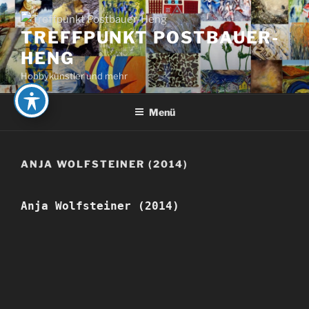
Zum
Inhalt
TREFFPUNKT POSTBAUER-
springen
HENG
Hobbykünstler und mehr
Menü
ANJA WOLFSTEINER (2014)
Anja Wolfsteiner (2014)