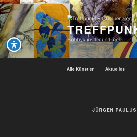
Zum
Inhalt
springen
TREFFPUN
Hobbykünstler und mehr
Alle Künstler
Aktuelles
JÜRGEN PAULUS 