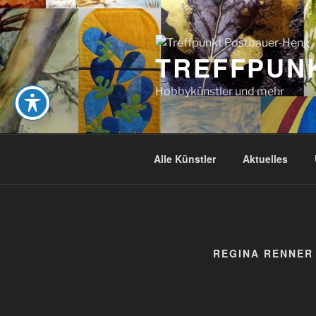
Zum
Inhalt
springen
TREFFPUN
Hobbykünstler und mehr
Alle Künstler
Aktuelles
REGINA RENNER 