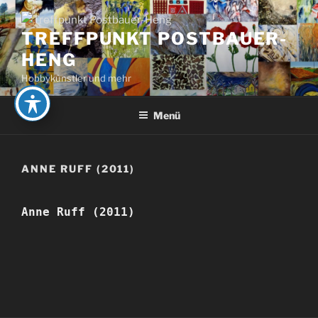
Zum
Inhalt
TREFFPUNKT POSTBAUER-
springen
HENG
Hobbykünstler und mehr
Menü
ANNE RUFF (2011)
Anne Ruff (2011)