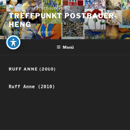
Zum
Inhalt
TREFFPUNKT POSTBAUER-
springen
HENG
Hobbykünstler und mehr
Menü
RUFF ANNE (2010)
Ruff Anne (2010)