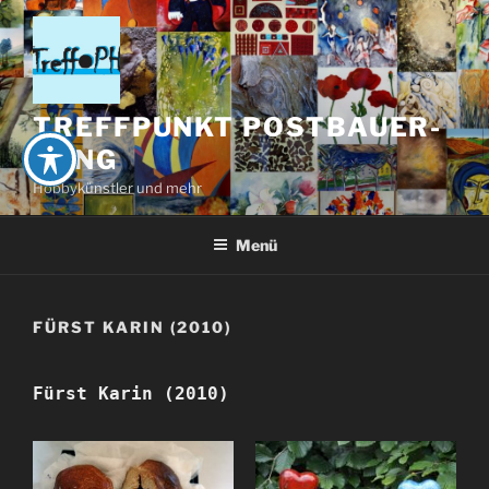
Zum
Inhalt
springen
TREFFPUNKT POSTBAUER-
HENG
Hobbykünstler und mehr
Menü
FÜRST KARIN (2010)
Fürst Karin (2010)