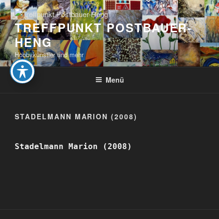
Zum
Inhalt
TREFFPUNKT POSTBAUER-
springen
HENG
Hobbykünstler und mehr
Menü
STADELMANN MARION (2008)
Stadelmann Marion (2008)