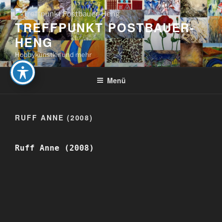
Zum
Inhalt
TREFFPUNKT POSTBAUER-
springen
HENG
Hobbykünstler und mehr
Menü
RUFF ANNE (2008)
Ruff Anne (2008)