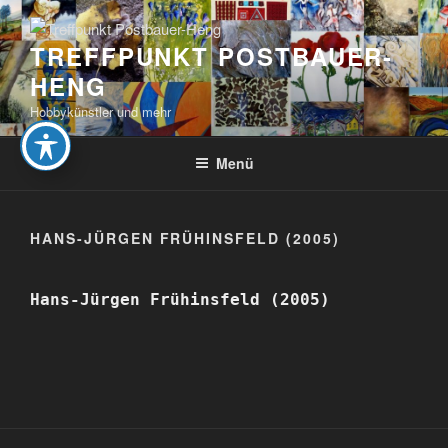
Zum
Inhalt
TREFFPUNKT POSTBAUER-
springen
HENG
Hobbykünstler und mehr
Menü
HANS-JÜRGEN FRÜHINSFELD (2005)
Hans-Jürgen Frühinsfeld (2005)