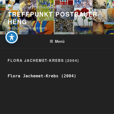
Zum
Inhalt
TREFFPUNKT POSTBAUER-
springen
HENG
Hobbykünstler und mehr
Menü
FLORA JACHEMET-KREBS (2004)
Flora Jachemet-Krebs (2004)