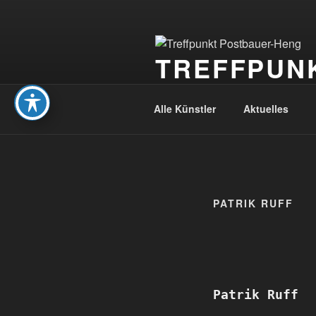
Zum
Inhalt
springen
TREFFPUN
Hobbykünstler und mehr
Alle Künstler
Aktuelles
PATRIK RUFF
Patrik Ruff