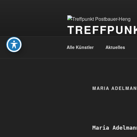
Zum
Inhalt
springen
TREFFPUN
Hobbykünstler und mehr
Alle Künstler
Aktuelles
MARIA ADELMANN
Maria Adelman