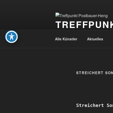
Zum
Inhalt
springen
TREFFPUN
Hobbykünstler und mehr
Alle Künstler
Aktuelles
STREICHERT SON
Streichert So