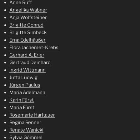
Anne Ruff
Angelika Wabner
Anja Wolfsteiner
Brigitte Conrad
Brigitte Simbeck
Erna Edelhäußer
Flora Jachemet-Krebs
Gerhard A. Erler
Gertraud Deinhard
Ingrid Wittmann
Jutta Ludwig
Jürgen Paulus
Maria Adelmann
Karin Fürst
Maria Fürst
Rosemarie Harltauer
Regina Renner
Renate Wanicki
Sylvia Gömmel